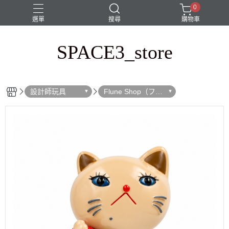
0
選單
搜尋
購物車
SPACE3_store
sofubi
space3限定
周邊商品
玩具
設計師玩具
設計師玩具
Flune Shop（フル
ネ）｜（＠flune_s
hop)