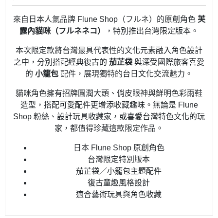
來自日本人氣品牌 Flune Shop（フルネ）的原創角色
芙
露內貓咪（フルネネコ）
，特別推出台灣限定版本。
本次限定款將台灣最具代表性的文化元素融入角色設計
之中，分別搭配經典復古的
茄芷袋
與深受國際旅客喜愛
的
小籠包
配件，展現獨特的台日文化交流魅力。
貓咪角色擁有招牌圓潤大頭、俏皮眼神與鮮明色彩雨鞋
造型，搭配可愛配件更增添收藏趣味。無論是 Flune
Shop 粉絲、設計玩具收藏家，或喜愛台灣特色文化的玩
家，都值得珍藏這款限定作品。
日本 Flune Shop 原創角色
台灣限定特別版本
茄芷袋／小籠包主題配件
復古童趣風格設計
適合藝術玩具與角色收藏