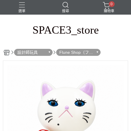
0
選單
搜尋
購物車
SPACE3_store
sofubi
space3限定
周邊商品
玩具
設計師玩具
設計師玩具
Flune Shop（フル
ネ）｜（＠flune_s
hop)