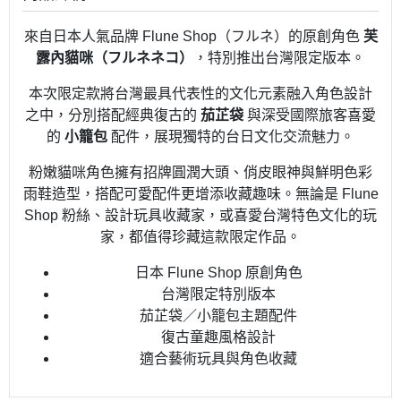
來自日本人氣品牌 Flune Shop（フルネ）的原創角色
芙
露內貓咪（フルネネコ）
，特別推出台灣限定版本。
本次限定款將台灣最具代表性的文化元素融入角色設計
之中，分別搭配經典復古的
茄芷袋
與深受國際旅客喜愛
的
小籠包
配件，展現獨特的台日文化交流魅力。
粉嫩貓咪角色擁有招牌圓潤大頭、俏皮眼神與鮮明色彩
雨鞋造型，搭配可愛配件更增添收藏趣味。無論是 Flune
Shop 粉絲、設計玩具收藏家，或喜愛台灣特色文化的玩
家，都值得珍藏這款限定作品。
日本 Flune Shop 原創角色
台灣限定特別版本
茄芷袋／小籠包主題配件
復古童趣風格設計
適合藝術玩具與角色收藏